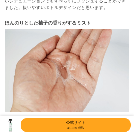
いシチュエーションでもすべらずにプッシュすることができ
ました。扱いやすいボトルデザインだと思います。
ほんのりとした柚子の香りがするミスト
ミスト自体は柚子の爽やかな香りがほんのりする程度です
公式サイト
が、顔に吹きかける際にはしっかり香りを感じます。今回の
¥1,980 税込
検証ではニオイが気になることはありませんでしたが、柚子