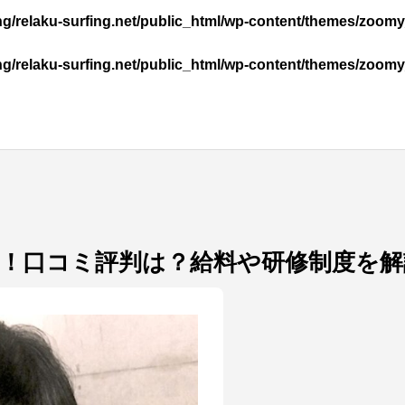
ng/relaku-surfing.net/public_html/wp-content/themes/zo
ng/relaku-surfing.net/public_html/wp-content/themes/zo
！口コミ評判は？給料や研修制度を解