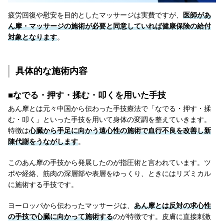
疲労回復や慰安を目的としたマッサージは実費ですが、
医師があ
ん摩・マッサージの施術が必要と同意していれば健康保険の給付
対象となります
。
具体的な施術内容
■なでる・押す・揉む・叩くを用いた手技
あん摩とは元々中国から伝わった手技療法で「なでる・押す・揉
む・叩く」といった手技を用いて身体の変調を整えていきます。
特徴は
心臓から手足に向かう遠心性の施術で血行不良を改善し新
陳代謝をうながします
。
このあん摩の手技から発展したのが指圧術と言われています。ツ
ボや経絡、筋肉の深層部や表層をゆっくり、ときにはリズミカル
に施術する手技です。
ヨーロッパから伝わったマッサージは、
あん摩とは反対の求心性
の手技で心臓に向かって施術する
のが特徴です。皮膚に直接刺激