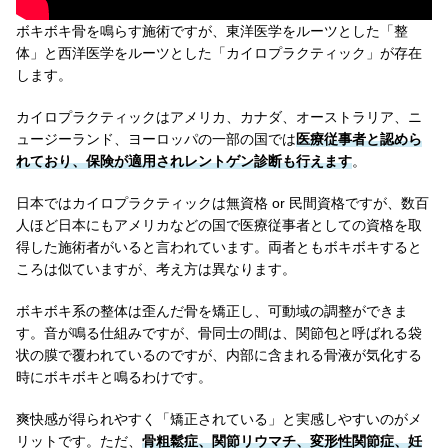
ボキボキ骨を鳴らす施術ですが、東洋医学をルーツとした「整
体」と西洋医学をルーツとした「カイロプラクティック」が存在
します。
カイロプラクティックはアメリカ、カナダ、オーストラリア、ニ
ュージーランド、ヨーロッパの一部の国では
医療従事者と認めら
れており、保険が適用されレントゲン診断も行えます
。
日本ではカイロプラクティックは無資格 or 民間資格ですが、数百
人ほど日本にもアメリカなどの国で医療従事者としての資格を取
得した施術者がいると言われています。両者ともボキボキすると
ころは似ていますが、考え方は異なります。
ボキボキ系の整体は歪んだ骨を矯正し、可動域の調整ができま
す。音が鳴る仕組みですが、骨同士の間は、関節包と呼ばれる袋
状の膜で覆われているのですが、内部に含まれる骨液が気化する
時にボキボキと鳴るわけです。
爽快感が得られやすく「矯正されている」と実感しやすいのがメ
リットです。ただ、
骨粗鬆症、関節リウマチ、変形性関節症、妊