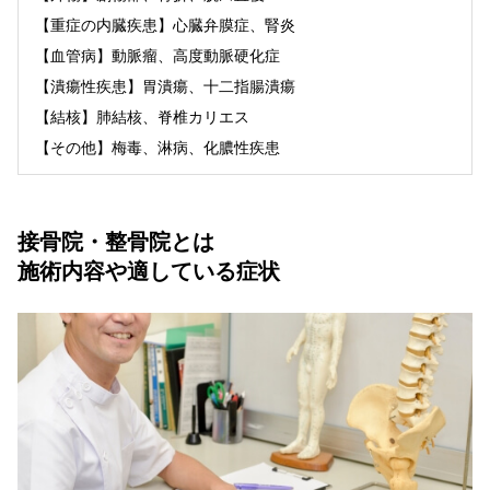
【重症の内臓疾患】心臓弁膜症、腎炎
【血管病】動脈瘤、高度動脈硬化症
【潰瘍性疾患】胃潰瘍、十二指腸潰瘍
【結核】肺結核、脊椎カリエス
【その他】梅毒、淋病、化膿性疾患
接骨院・整骨院とは
施術内容や適している症状