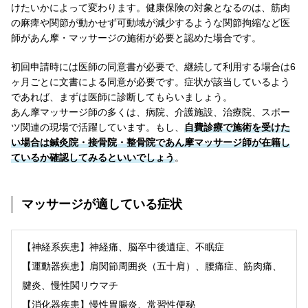
けたいかによって変わります。健康保険の対象となるのは、筋肉
の麻痺や関節が動かせず可動域が減少するような関節拘縮など医
師があん摩・マッサージの施術が必要と認めた場合です。
初回申請時には医師の同意書が必要で、継続して利用する場合は6
ヶ月ごとに文書による同意が必要です。症状が該当しているよう
であれば、まずは医師に診断してもらいましょう。
あん摩マッサージ師の多くは、病院、介護施設、治療院、スポー
ツ関連の現場で活躍しています。もし、
自費診療で施術を受けた
い場合は鍼灸院・接骨院・整骨院であん摩マッサージ師が在籍し
ているか確認してみるといいでしょう
。
マッサージが
適している症状
【神経系疾患】神経痛、脳卒中後遺症、不眠症
【運動器疾患】肩関節周囲炎（五十肩）、腰痛症、筋肉痛、
腱炎、慢性関リウマチ
【消化器疾患】慢性胃腸炎、常習性便秘