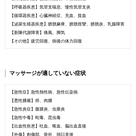
【呼吸器疾患】気管支喘息、慢性気管支炎
【循環器疾患】心臓神経症、充血、貧血
【泌尿生殖器疾患】膀胱麻痺、膀胱痙攣、膀胱炎、乳腺障害
【新陳代謝障害】痛風、脚気
【その他】疲労回復、病後の体力回復
マッサージが
適していない症状
【急性症】急性熱性病、急性伝染病
【悪性腫瘍】癌、肉腫
【急性炎症】腹膜炎、虫垂炎
【急性中毒】蛇毒、昆虫毒
【出血性疾患】吐血、喀血、脳出血直後
【外傷】創傷部、骨折、脱臼直後