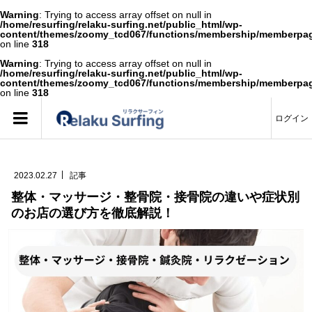
Warning
: Trying to access array offset on null in
/home/resurfing/relaku-surfing.net/public_html/wp-
content/themes/zoomy_tcd067/functions/membership/memberpa
on line
318
Warning
: Trying to access array offset on null in
/home/resurfing/relaku-surfing.net/public_html/wp-
content/themes/zoomy_tcd067/functions/membership/memberpa
on line
318
ログイン
2023.02.27
記事
整体・マッサージ・整骨院・接骨院の違いや症状別
のお店の選び方を徹底解説！